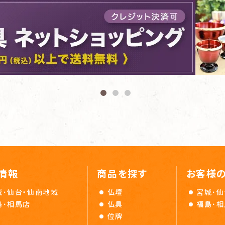
情報
商品を探す
お客様
城･仙台・仙南地域
仏壇
宮城･仙
島･相馬店
仏具
福島･
位牌