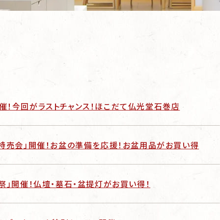
開催！今回がラストチャンス！ほこだて仏光堂石巻店
大特売会」開催！お盆の準備を応援！お盆用品がお買い得
業祭」開催！仏壇・墓石・盆提灯がお買い得！