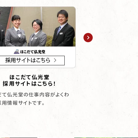
ほこだて仏光堂
お仏壇に求めら
採用サイトはこちら！
応える術と
だて仏光堂の仕事内容がよくわ
厳しい環境を乗り越え
採用情報サイトです。
富な写真で迫ります。