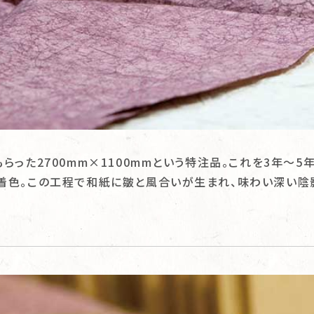
らった2700mm×1100mmという特注品。これを3年～
着色。この工程で和紙に皺と風合いが生まれ、味わい深い陰