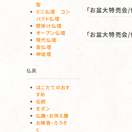
型
「お盆大特売会/
ミニ仏壇 コン
パクト仏壇
壁掛け仏壇
オープン仏壇
「お盆大特売会/
現代仏壇
金仏壇
神徒壇
仏具
ほこだてのおす
すめ
伝統
モダン
仏膳・お供え膳
お線香・ろうそ
く