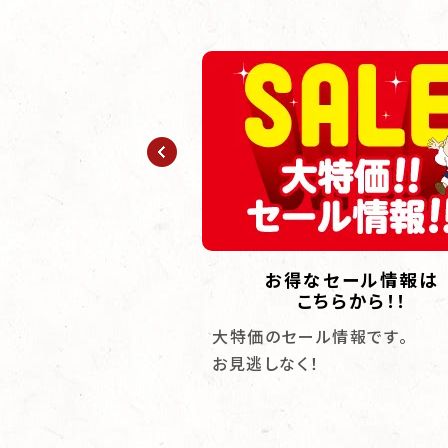
お仏壇とは？
お得なセール情報は
こちらから！！
手、それぞれの視点から
大特価のセール情報です。
談が実現しました。
お見逃しなく！