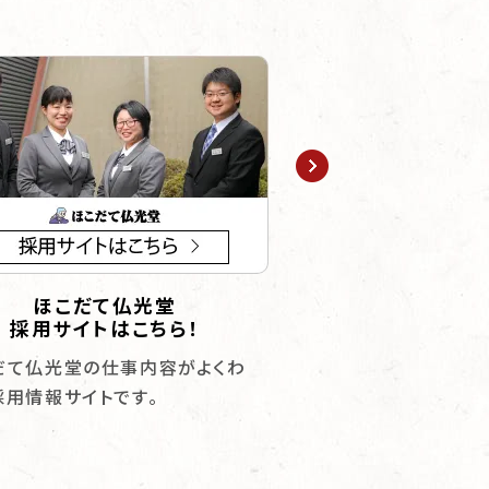
ほこだて仏光堂
お仏壇に求めら
採用サイトはこちら！
応える術と
だて仏光堂の仕事内容がよくわ
厳しい環境を乗り越え
採用情報サイトです。
富な写真で迫ります。