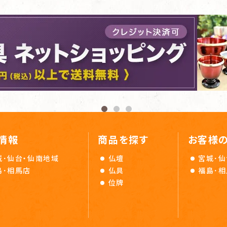
情報
商品を探す
お客様
城･仙台・仙南地域
仏壇
宮城･仙
島･相馬店
仏具
福島･
位牌