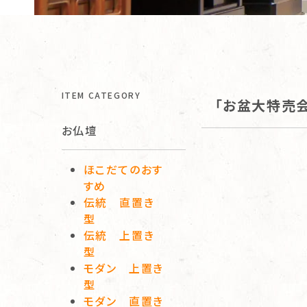
ITEM CATEGORY
「お盆大特売会
お仏壇
ほこだてのおす
すめ
伝統 直置き
型
伝統 上置き
型
モダン 上置き
型
モダン 直置き