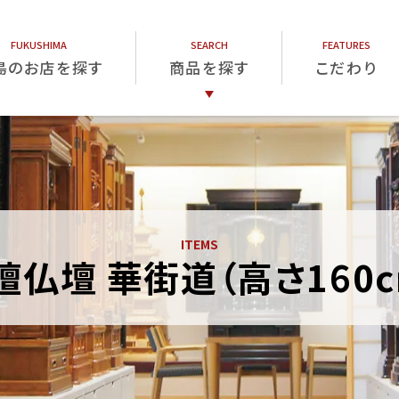
島のお店を探す
商品を探す
こだわり
仏壇
仏具
位牌
檀仏壇 華街道（高さ160c