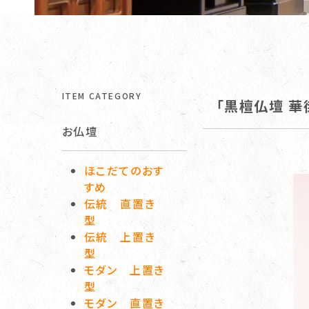
ITEM CATEGORY
「黒檀仏壇 華
お仏壇
ほこだてのおす
すめ
伝統 直置き
型
伝統 上置き
型
モダン 上置き
型
モダン 直置き