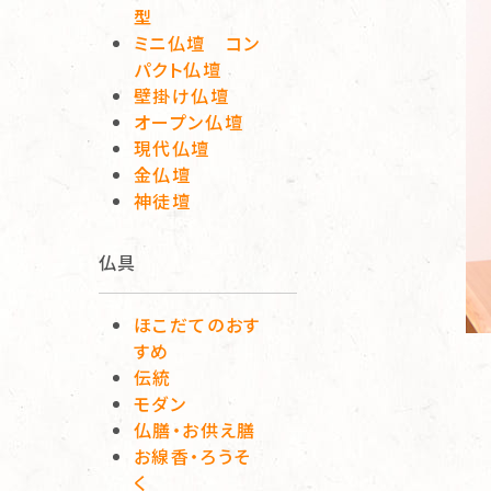
型
ミニ仏壇 コン
パクト仏壇
壁掛け仏壇
オープン仏壇
現代仏壇
金仏壇
神徒壇
仏具
ほこだてのおす
すめ
伝統
モダン
仏膳・お供え膳
お線香・ろうそ
く