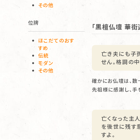
その他
位牌
「黒檀仏壇 華街
ほこだてのおす
すめ
亡き夫にも子
伝統
せん。格調の
モダン
その他
確かにお仏壇は、数
先祖様に感謝し、手
亡くなった主
を後世に残す
すよ。