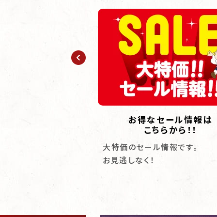
お仏壇とは？
お得なセール情報は
こちらから！！
手、それぞれの視点から
大特価のセール情報です。
談が実現しました。
お見逃しなく！