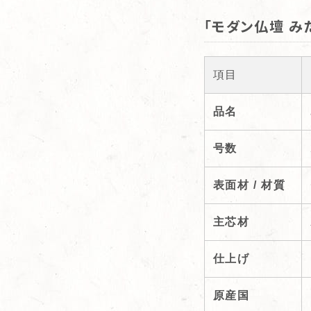
「モダン仏壇 み
項目
品名
号数
表面材 / 材質
主芯材
仕上げ
原産国