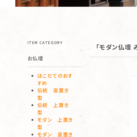
ITEM CATEGORY
「モダン仏壇 
お仏壇
ほこだてのおす
すめ
伝統 直置き
型
伝統 上置き
型
モダン 上置き
型
モダン 直置き