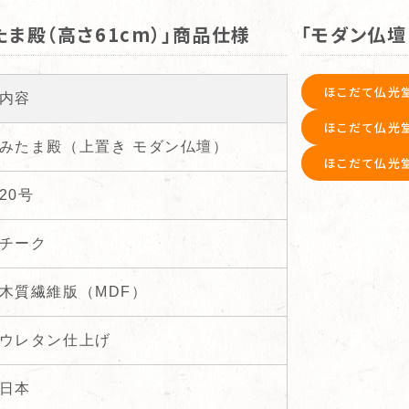
たま殿（高さ61cm）」商品仕様
「モダン仏壇
ほこだて仏光
内容
ほこだて仏光
みたま殿（上置き モダン仏壇）
ほこだて仏光
20号
チーク
木質繊維版（MDF）
ウレタン仕上げ
日本