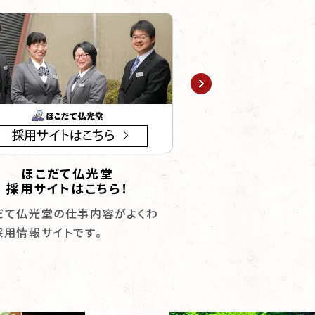
ほこだて仏光堂
お仏壇に求めら
採用サイトはこちら！
応える術と
だて仏光堂の仕事内容がよくわ
厳しい環境を乗り越え
採用情報サイトです。
富な写真で迫ります。