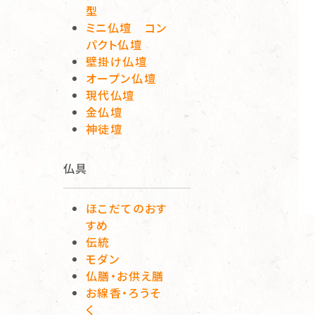
型
ミニ仏壇 コン
パクト仏壇
壁掛け仏壇
オープン仏壇
現代仏壇
金仏壇
神徒壇
仏具
ほこだてのおす
すめ
伝統
モダン
仏膳・お供え膳
お線香・ろうそ
く