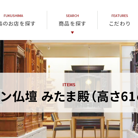
島のお店を探す
商品を探す
こだわり
仏壇
仏具
位牌
ン仏壇 みたま殿（高さ61