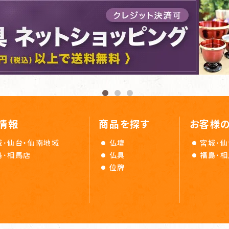
情報
商品を探す
お客様
城･仙台・仙南地域
仏壇
宮城･仙
島･相馬店
仏具
福島･
位牌