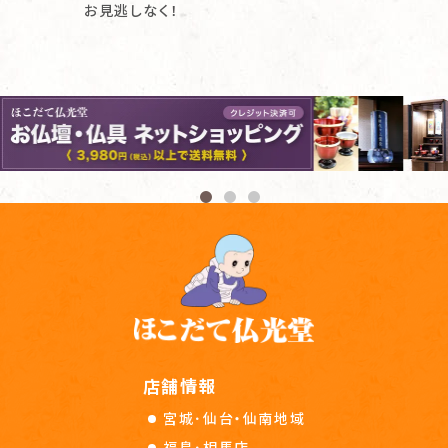
お見逃しなく！
店舗情報
宮城･仙台・仙南地域
福島･相馬店