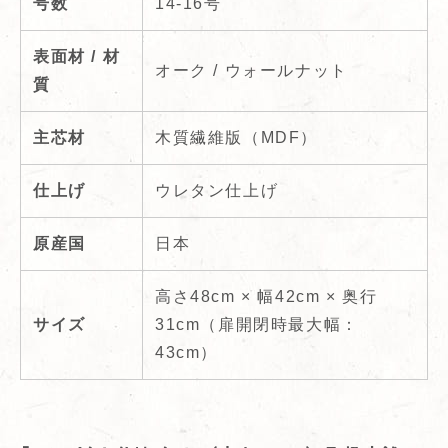
号数
14-16号
表面材 / 材
オーク / ウォールナット
質
主芯材
木質繊維版（MDF）
仕上げ
ウレタン仕上げ
原産国
日本
高さ48cm × 幅42cm × 奥行
サイズ
31cm（扉開閉時最大幅：
43cm）