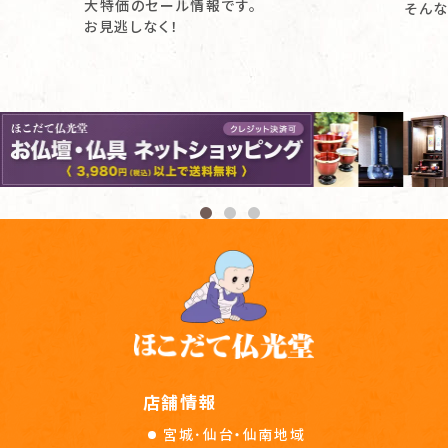
大特価のセール情報です。
そんな
お見逃しなく！
店舗情報
宮城･仙台・仙南地域