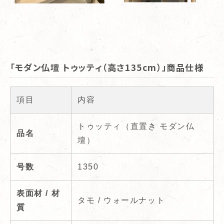
「モダン仏壇 トゥッティ（高さ135cm）」商品仕様
項目
内容
トゥッティ（直置き モダン仏
品名
壇）
号数
1350
表面材 / 材
タモ / ウォールナット
質