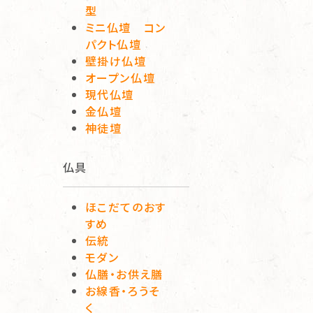
型
ミニ仏壇 コン
パクト仏壇
壁掛け仏壇
オープン仏壇
現代仏壇
金仏壇
神徒壇
仏具
ほこだてのおす
すめ
伝統
モダン
仏膳・お供え膳
お線香・ろうそ
く