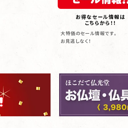
お仏壇とは？
お得なセール情報は
こちらから！！
手、それぞれの視点から
大特価のセール情報です。
談が実現しました。
お見逃しなく！