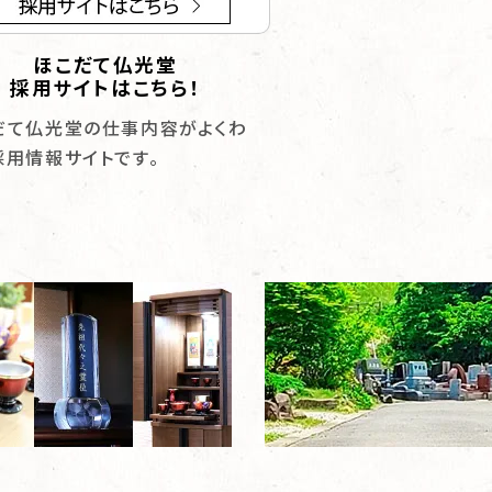
ほこだて仏光堂
お仏壇に求めら
採用サイトはこちら！
応える術と
だて仏光堂の仕事内容がよくわ
厳しい環境を乗り越え
採用情報サイトです。
富な写真で迫ります。