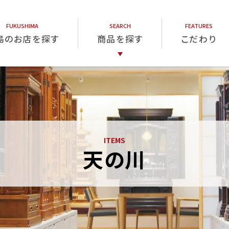
島のお店を探す
商品を探す
こだわり
仏壇
仏具
位牌
天の川