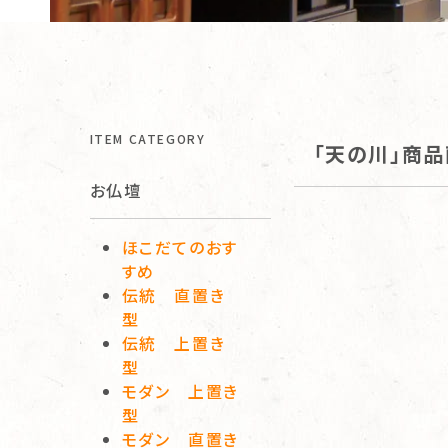
ITEM CATEGORY
「天の川」商
お仏壇
ほこだてのおす
すめ
伝統 直置き
型
伝統 上置き
型
モダン 上置き
型
モダン 直置き