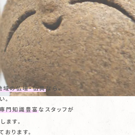
地域の仏壇・仏具
なら、
い。
専門知識豊富
なスタッフが
します。
ております。