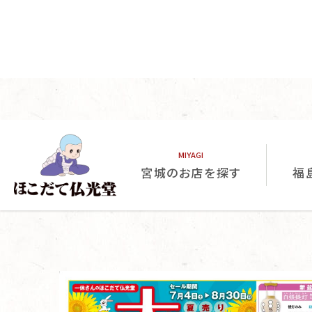
豊富な品揃え
心が灯る、
心が灯る、
想いつながる、
神棚・神宮
神棚・神宮
感謝の気持ちを形にします。
皆様の大切なご先祖様への
融合した多彩な商品を取り揃え、
伝統の技と現代の美が
心の安らぎと絆を育む 仏壇・仏具の専門店。
地域最大級の品揃え！
宮城のお店を探す
福
頼れるお仏壇店を目指してまいります。
頼れるお仏壇店を目指してまいります。
ほこだて仏光堂は、
ほこだて仏光堂は、
それぞれの想いが宿った
それぞれの想いが宿った
仏壇は、
仏壇は、
サポートを一貫して行っております。
文字入れ、その後のご供養に関する
ほこだて仏光堂ではお位牌選びから、
お位牌はその象徴です。
故人を偲び想いをよせる、
手を合わせる距離で感じてください。
ぜひ当社へご相談ください。
ぜひ当社へご相談ください。
専門性の高い品物ですので、
専門性の高い品物ですので、
神具の取り扱いもございます。
神具の取り扱いもございます。
ほこだて仏光堂では仏具だけでなく、
ほこだて仏光堂では仏具だけでなく、
日本伝承の美徳の一つです。
日本伝承の美徳の一つです。
家内安全、繁栄を願い想いを込める、
家内安全、繁栄を願い想いを込める、
全てに神が宿る、
全てに神が宿る、
作り手と、
作り手と、
お仏壇
お仏壇
「心」
「心」