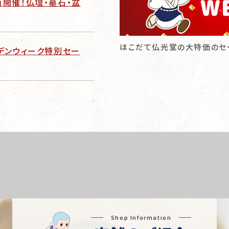
」開催！仏壇・墓石・盆
ほこだて仏光堂の大特価のセ
ルデンウィーク特別セー
Shop Information