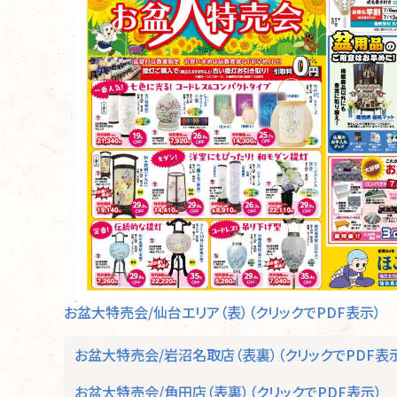
手を合わせる人、
手を合わせる人、
「心」
「心」
を大切に、
を大切に、
お位牌
そのもの。
そのもの。
お盆大特売会/仙台エリア（表）（クリックでPDF表示）
お盆大特売会/岩沼名取店（表裏）（クリックでPDF表
お盆大特売会/角田店（表裏）（クリックでPDF表示）