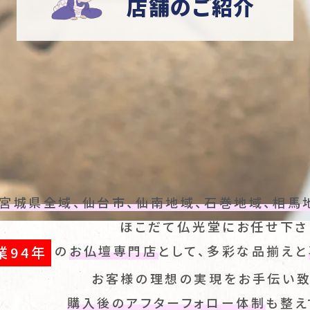
店舗のご紹介
宮城県全域、仙台市、仙南地域、石巻地域、相馬
ほこだて仏光堂にお任せ下さ
の
お仏壇専門店
として、多彩な品揃えと
業94年
お客様の理想の実現をお手伝い致
購入後のアフターフォロー体制
も整え