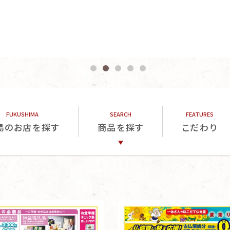
ほこだて仏光堂
が
島のお店を探す
商品を探す
こだわり
おすすめする
仏壇
リビングコレクション
仏具
位牌